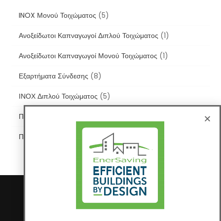
INOX Μονού Τοιχώματος
(5)
Ανοξείδωτοι Καπναγωγοί Διπλού Τοιχώματος
(1)
Ανοξείδωτοι Καπναγωγοί Μονού Τοιχώματος
(1)
Εξαρτήματα Σύνδεσης
(8)
ΙΝΟΧ Διπλού Τοιχώματος
(5)
Πλαστικοί
(3)
Πλαστικοί Καπναγωγοί
(2)
Copyright © 2021
Construction Field by
O-rama
Αρχική
E-Shop
Πολιτική Απορρήτου
Terms & Conditions