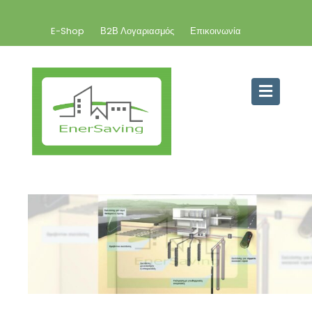
E-Shop
Β2Β Λογαριασμός
Επικοινωνία