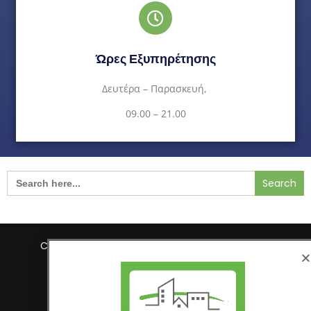
Ώρες Εξυπηρέτησης
Δευτέρα – Παρασκευή,
09.00 – 21.00
Search
for:
Copyright © 2021
Construction Field by
O-rama
Αρχική
E-Shop
Πολιτική Απορρήτου
Terms & Conditions
Τρόποι Πληρωμής / Ασφάλεια Συναλλαγών