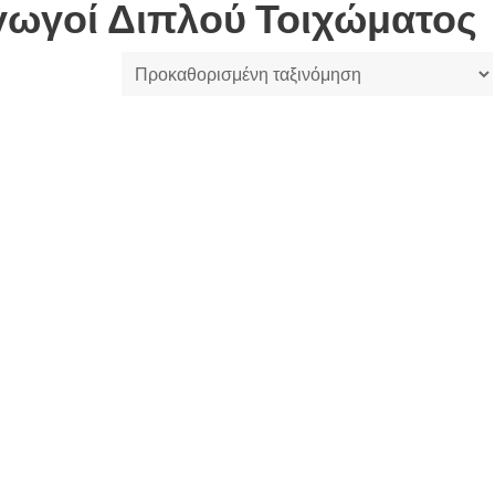
γωγοί Διπλού Τοιχώματος