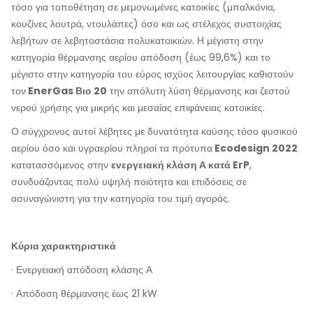
τόσο για τοποθέτηση σε μεμονωμένες κατοικίες (μπαλκόνια,
κουζίνες λουτρά, ντουλάπες) όσο και ως στέλεχος συστοιχίας
λεβήτων σε λεβητοστάσια πολυκατοικιών. Η μέγιστη στην
κατηγορία θέρμανσης αερίου απόδοση (έως 99,6%) και το
μέγιστο στην κατηγορία του εύρος ισχύος λειτουργίας καθιστούν
τον
EnerGas Βιο 20
την απόλυτη λύση θέρμανσης και ζεστού
νερού χρήσης για μικρής και μεσαίας επιφάνειας κατοικίες.
Ο σύγχρονος αυτοί λέβητες με δυνατότητα καύσης τόσο φυσικού
αερίου όσο και υγραερίου πληροί τα πρότυπα
Ecodesign 2022
κατατασσόμενος στην
ενεργειακή κλάση Α κατά ErP
,
συνδυάζοντας πολύ υψηλή ποιότητα και επιδόσεις σε
ασυναγώνιστη για την κατηγορία του τιμή αγοράς.
Κύρια χαρακτηριστικά
· Ενεργειακή απόδοση κλάσης Α
· Απόδοση θέρμανσης έως 21 kW