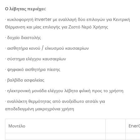
Ο λέβητας περιέχει:
· κυκλοφορητή inverter με εναλλαγή δύο επιλογών για Κεντρική
Θέρμανση και μίας επιλογής για Ζεστό Νερό Χρήσης
· δοχείο διαστολής
· αισθητήρα κενού / ελκυσμού καυσαερίων
· σύστημα ελέγχου καυσαερίων
· ψηφιακό αισθητήρα πίεσης
· βαλβίδα ασφαλείας
· ηλεκτρονική μονάδα ελέγχου λέβητα φιλική προς το χρήστη
· εναλλάκτη θερμότητας από ανοξείδωτο ατσάλι για
αποδεδειγμένη μακροχρόνια χρήση
Μοντέλο
Ener