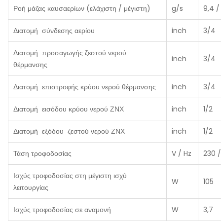
Ροή μάζας καυσαερίων (ελάχιστη / μέγιστη)
g/s
9,4 /
Διατομή σύνδεσης αερίου
inch
3/4
Διατομή προσαγωγής ζεστού νερού
inch
3/4
θέρμανσης
Διατομή επιστροφής κρύου νερού θέρμανσης
inch
3/4
Διατομή εισόδου κρύου νερού ΖΝΧ
inch
1/2
Διατομή εξόδου ζεστού νερού ΖΝΧ
inch
1/2
Τάση τροφοδοσίας
V / Hz
230 /
Ισχύς τροφοδοσίας στη μέγιστη ισχύ
W
105
λειτουργίας
Ισχύς τροφοδοσίας σε αναμονή
W
3,7