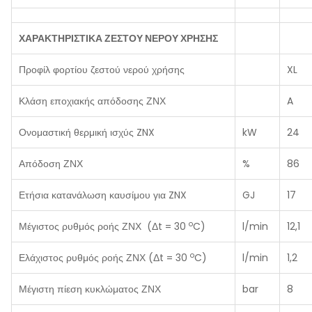
ΧΑΡΑΚΤΗΡΙΣΤΙΚΑ ΖΕΣΤΟΥ ΝΕΡΟΥ ΧΡΗΣΗΣ
Προφίλ φορτίου ζεστού νερού χρήσης
XL
Κλάση εποχιακής απόδοσης ΖΝΧ
A
Ονομαστική θερμική ισχύς ZNX
kW
24
Απόδοση ΖΝΧ
%
86
Ετήσια κατανάλωση καυσίμου για ZNX
GJ
17
o
Μέγιστος ρυθμός ροής ΖΝΧ (Δt = 30
C)
l/min
12,1
o
Ελάχιστος ρυθμός ροής ΖΝΧ (Δt = 30
C)
l/min
1,2
Μέγιστη πίεση κυκλώματος ΖΝΧ
bar
8