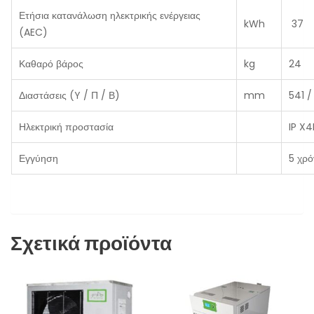
Ετήσια κατανάλωση ηλεκτρικής ενέργειας
kWh
37
(AEC)
Καθαρό βάρος
kg
24
Διαστάσεις (Y / Π / Β)
mm
541 /
Ηλεκτρική προστασία
IP X
Εγγύηση
5 χρό
Σχετικά προϊόντα