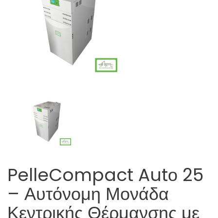
PelleCompact Autο 25
– Αυτόνομη Μονάδα
Κεντρικής Θέρμανσης με