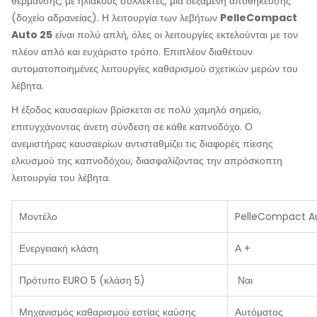
θέρμανσης, με ηλιακούς συλλέκτες, μια δεξαμενή αποθήκευσης
(δοχείο αδρανείας). Η λειτουργία των λεβήτων
PelleCompact
Auto 25
είναι πολύ απλή, όλες οι λειτουργίες εκτελούνται με τον
πλέον απλό και ευχάριστο τρόπο. Επιπλέον διαθέτουν
αυτοματοποιημένες λειτουργίες καθαρισμού σχετικών μερών του
λέβητα.
Η έξοδος καυσαερίων βρίσκεται σε πολύ χαμηλό σημείο,
επιτυγχάνοντας άνετη σύνδεση σε κάθε καπνοδόχο. Ο
ανεμιστήρας καυσαερίων αντισταθμίζει τις διαφορές πίεσης
ελκυσμού της καπνοδόχου, διασφαλίζοντας την απρόσκοπτη
λειτουργία του λέβητα.
Μοντέλο
PelleCompact Au
Ενεργειακή κλάση
Α +
Πρότυπο EURΟ 5 (κλάση 5)
Ναι
Μηχανισμός καθαρισμού εστίας καύσης
Αυτόματος