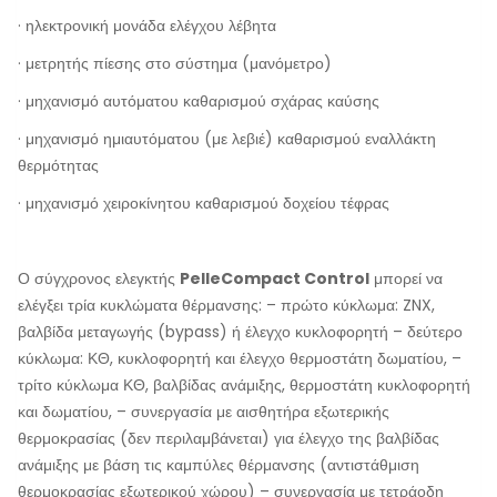
· ηλεκτρονική μονάδα ελέγχου λέβητα
· μετρητής πίεσης στο σύστημα (μανόμετρο)
· μηχανισμό αυτόματου καθαρισμού σχάρας καύσης
· μηχανισμό ημιαυτόματου (με λεβιέ) καθαρισμού εναλλάκτη
θερμότητας
· μηχανισμό χειροκίνητου καθαρισμού δοχείου τέφρας
Ο σύγχρονος ελεγκτής
PelleCompact Control
μπορεί να
ελέγξει τρία κυκλώματα θέρμανσης: – πρώτο κύκλωμα: ZNX,
βαλβίδα μεταγωγής (bypass) ή έλεγχο κυκλοφορητή – δεύτερο
κύκλωμα: ΚΘ, κυκλοφορητή και έλεγχο θερμοστάτη δωματίου, –
τρίτο κύκλωμα ΚΘ, βαλβίδας ανάμιξης, θερμοστάτη κυκλοφορητή
και δωματίου, – συνεργασία με αισθητήρα εξωτερικής
θερμοκρασίας (δεν περιλαμβάνεται) για έλεγχο της βαλβίδας
ανάμιξης με βάση τις καμπύλες θέρμανσης (αντιστάθμιση
θερμοκρασίας εξωτερικού χώρου) – συνεργασία με τετράοδη