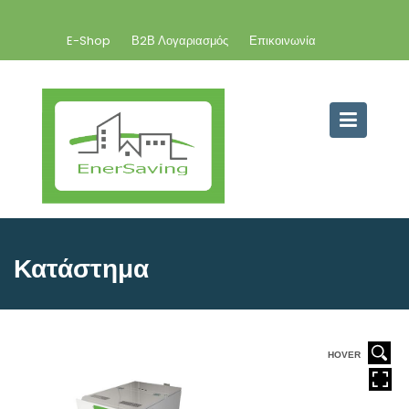
E-Shop
Β2Β Λογαριασμός
Επικοινωνία
Κατάστημα
HOVER