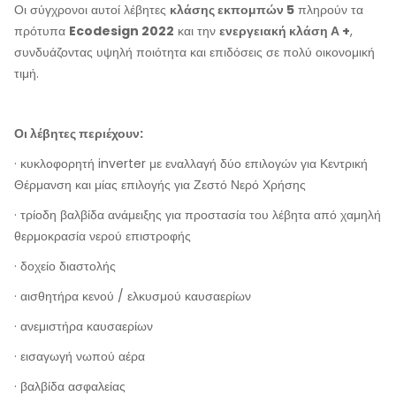
Οι σύγχρονοι αυτοί λέβητες
κλάσης εκπομπών 5
πληρούν τα
πρότυπα
Ecodesign 2022
και την
ενεργειακή κλάση Α +
,
συνδυάζοντας υψηλή ποιότητα και επιδόσεις σε πολύ οικονομική
τιμή.
Οι λέβητες περιέχουν:
· κυκλοφορητή inverter με εναλλαγή δύο επιλογών για Κεντρική
Θέρμανση και μίας επιλογής για Ζεστό Νερό Χρήσης
· τρίοδη βαλβίδα ανάμειξης για προστασία του λέβητα από χαμηλή
θερμοκρασία νερού επιστροφής
· δοχείο διαστολής
· αισθητήρα κενού / ελκυσμού καυσαερίων
· ανεμιστήρα καυσαερίων
· εισαγωγή νωπού αέρα
· βαλβίδα ασφαλείας