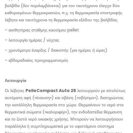
βαλβίδα (δεν περιλαμβάνεται) για τον ταυτόχρονο έλεγχο δύο
καθορισμένων θερμοκρασιών, π.χ. τη θερμοκρασία επιστροφής
λέβητα και ταυτόχρονα τη θερμοκρασία εξόδου της βαλβίδας
– αισθητήρας στάθμης καυσίμου pellet
– λειτουργία ημέρας / νύχτας
– χρονόμετρο έναρξης / διακοπής (για ημέρες ή ώρες)
– εβδομαδιαίος προγραμματισμός
Λειτουργία
Οι λέβητες
PelleCompact Auto 25
λειτουργούν με απολύτως
αυτόματη αφή («έναυση») και σβέση («σβήσιμο»). διατηρώντας
την κατάλληλη θερμοκρασία στο χώρο. Θερμαίνουν το νερό στα
θερμαντικά σώματα («καλοριφέρ»), την ενδοδαπέδια θέρμανση
και το ζεστό νερό οικιακής χρήσης. Μπορούν να λειτουργήσουν
παράλληλα ή συμπληρωματικά με το υφιστάμενο σύστημα