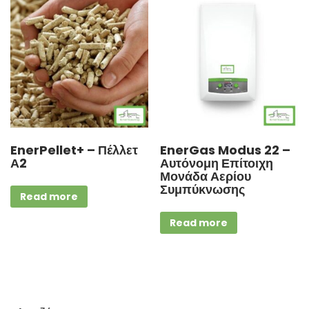
EnerPellet+ – Πέλλετ
EnerGas Modus 22 –
Α2
Αυτόνομη Επίτοιχη
Μονάδα Αερίου
Συμπύκνωσης
Read more
Read more